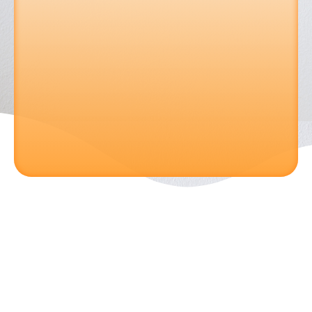
Email : mbj@geavicenne.com
Adresse : Cité Tobal, Résidence la Plaine
Aller sur le site de la creche