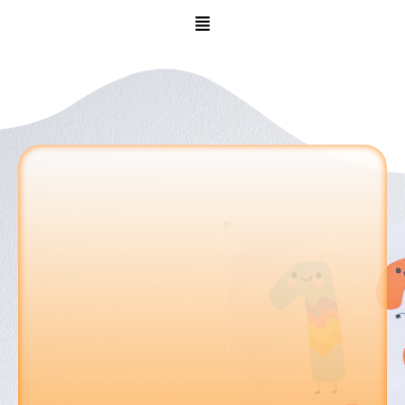
Téléphone : +213 770 11 18 63
Email : gep.avicenne@gmail.com
Adresse : Villa N°15, village lghil Ouberouak, Tala
Hamza, Béjaia